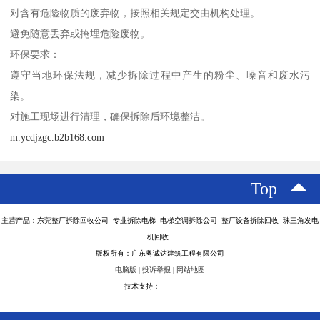
对含有危险物质的废弃物，按照相关规定交由机构处理。
避免随意丢弃或掩埋危险废物。
环保要求：
遵守当地环保法规，减少拆除过程中产生的粉尘、噪音和废水污
染。
对施工现场进行清理，确保拆除后环境整洁。
m.ycdjzgc.b2b168.com
Top
主营产品：东莞整厂拆除回收公司 专业拆除电梯 电梯空调拆除公司 整厂设备拆除回收 珠三角发电
机回收
版权所有：广东粤诚达建筑工程有限公司
电脑版
|
投诉举报
|
网站地图
技术支持：
八方资源网