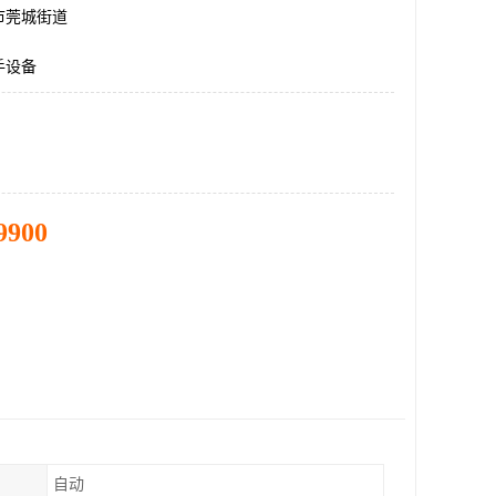
市莞城街道
手设备
9900
自动