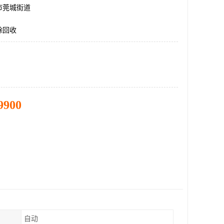
市莞城街道
除回收
9900
自动