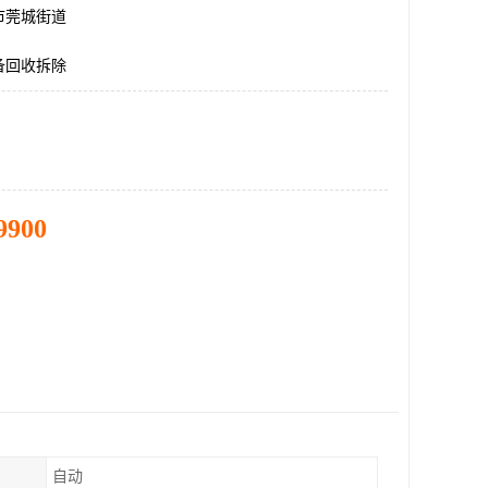
市莞城街道
备回收拆除
9900
自动