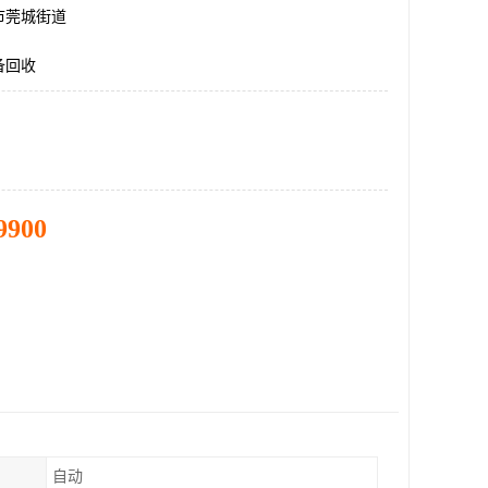
市莞城街道
备回收
9900
自动