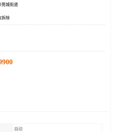
市莞城街道
收拆除
9900
自动