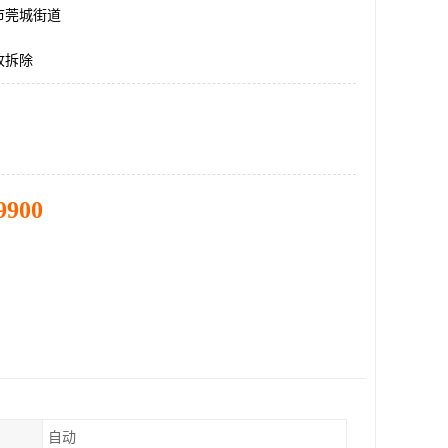
市莞城街道
收拆除
9900
自动