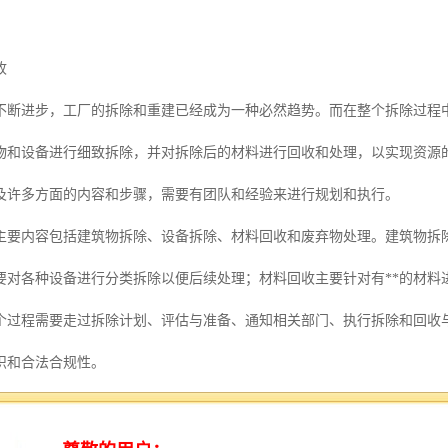
收
不断进步，工厂的拆除和重建已经成为一种必然趋势。而在整个拆除过程
物和设备进行细致拆除，并对拆除后的材料进行回收和处理，以实现资源
及许多方面的内容和步骤，需要有团队和经验来进行规划和执行。
主要内容包括建筑物拆除、设备拆除、材料回收和废弃物处理。建筑物拆
要对各种设备进行分类拆除以便后续处理；材料回收主要针对有**的材料
个过程需要走过拆除计划、评估与准备、通知相关部门、执行拆除和回收
识和合法合规性。
面对的市场前景是广阔的。随着城市化进程的加速，越来越多的工厂需要
意识的提高和资源的日益**，促使了回收再利用的需求增加。因此，整厂